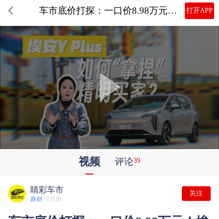
车市底价打探：一口价8.98万元！埃安Y Plus 如何“拿捏”精明买家？
打开APP
视频
评论
39
睛彩车市
关注
原创 ·
2月前