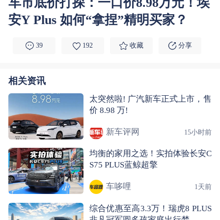
车市底价打探：一口价8.98万元！埃
安Y Plus 如何“拿捏”精明买家？
39
192
收藏
分享
相关资讯
太突然啦! 广汽新车正式上市，售
价 8.98 万!
新车评网
15小时前
均衡的家用之选！实拍体验长安C
S75 PLUS蓝鲸超擎
车哆哩
1天前
综合优惠至高3.3万！瑞虎8 PLUS
非凡冠军圆多孩家庭出行梦